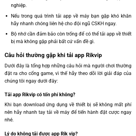
nghiệp.
Nếu trong quá trình tải app về máy bạn gặp khó khăn
hãy nhanh chóng liên hệ cho đội ngũ CSKH ngay.
Bộ nhớ cần đảm bảo còn trống để có thể tải app về thiết
bị mà không gặp phải bất cứ vấn đề gì.
Câu hỏi thường gặp khi tải app Rikvip
Dưới đây là tổng hợp những câu hỏi mà người chơi thường
đặt ra cho cổng game, vì thế hãy theo dõi lời giải đáp của
chúng tôi ngay dưới đây:
Tải app Rikvip có tốn phí không?
Khi bạn download ứng dụng về thiết bị sẽ không mất phí
nên hãy nhanh tay tải về máy để tiến hành đặt cược ngay
nhé.
Lý do không tải được app Rik vip?