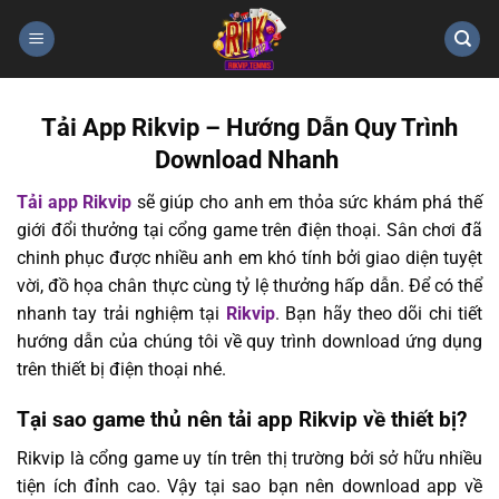
Skip
to
content
Tải App Rikvip – Hướng Dẫn Quy Trình
Download Nhanh
Tải app Rikvip
sẽ giúp cho anh em thỏa sức khám phá thế
giới đổi thưởng tại cổng game trên điện thoại. Sân chơi đã
chinh phục được nhiều anh em khó tính bởi giao diện tuyệt
vời, đồ họa chân thực cùng tỷ lệ thưởng hấp dẫn. Để có thể
nhanh tay trải nghiệm tại
Rikvip
. Bạn hãy theo dõi chi tiết
hướng dẫn của chúng tôi về quy trình download ứng dụng
trên thiết bị điện thoại nhé.
Tại sao game thủ nên tải app Rikvip về thiết bị?
Rikvip là cổng game uy tín trên thị trường bởi sở hữu nhiều
tiện ích đỉnh cao. Vậy tại sao bạn nên download app về