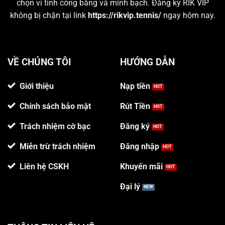
chọn vì tính công bằng và minh bạch. Đăng ký RIK VIP
không bị chặn tại link
https://rikvip.tennis/
ngay hôm nay.
VỀ CHÚNG TÔI
HƯỚNG DẪN
Giới thiệu
Nạp tiền
Chính sách bảo mật
Rút Tiền
Trách nhiệm cờ bạc
Đăng ký
Miễn trừ trách nhiệm
Đăng nhập
Liên hệ CSKH
Khuyến mãi
Đại lý